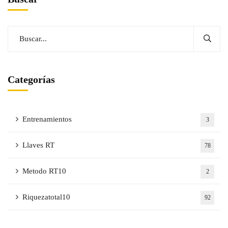
Categorías
Entrenamientos
3
Llaves RT
78
Metodo RT10
2
Riquezatotal10
92