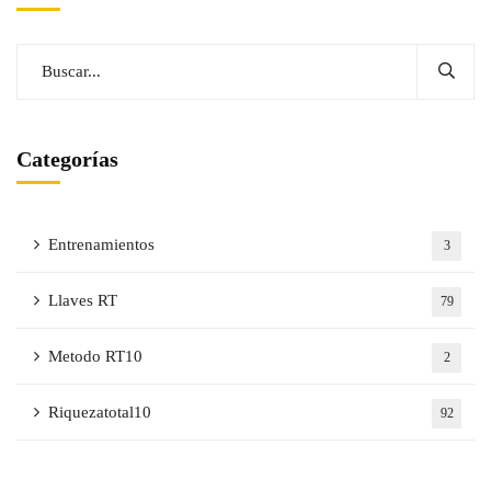
Categorías
Entrenamientos
3
Llaves RT
79
Metodo RT10
2
Riquezatotal10
92