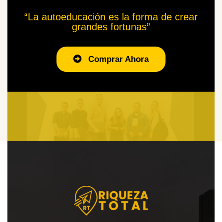
“La autoeducación es la forma de crear
grandes fortunas”
Comprar Ahora