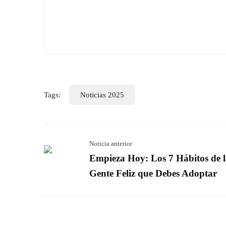
Rede
Llegó el momento de lograr tus sueños
Tags:
Noticias 2025
en libertad total. Hay un camino probado
RT10.
Noticia anterior
Empieza Hoy: Los 7 Hábitos de 
Gente Feliz que Debes Adoptar
© Copyright 2022-202