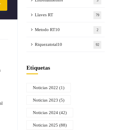
Entrenamientos
3
T
Llaves RT
79
Metodo RT10
2
Riquezatotal10
92
Etiquetas
n
Noticias 2022
(1)
Noticias 2023
(5)
al
Noticias 2024
(42)
Noticias 2025
(88)