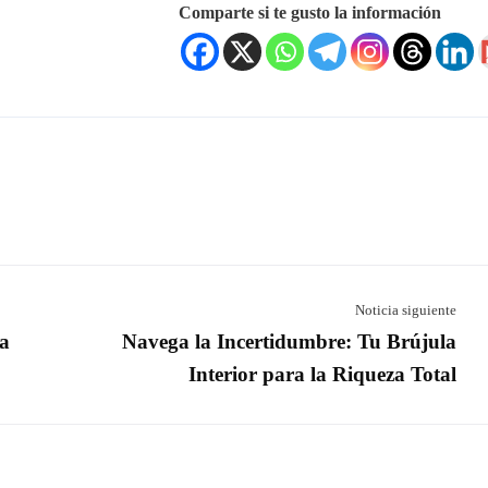
Comparte si te gusto la información
s Sociales
Enlaces Rápidos
Inicio
¿Quién es Juan Carlos?
Entrenamientos
Inversiones
Llaves RT
Noticia siguiente
Contacto
la
Navega la Incertidumbre: Tu Brújula
Interior para la Riqueza Total
6 RIQUEZATOTAL10. Todos los derechos reservados. Diseñado por
M