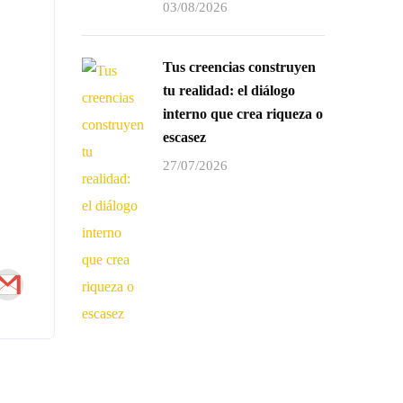
03/08/2026
Tus creencias construyen
tu realidad: el diálogo
interno que crea riqueza o
escasez
27/07/2026
Información
(+58) 4142418184
(+58) 4142418184