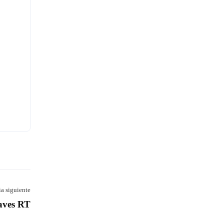
Información
(+58) 4142418184
(+58) 4142418184
riquezatotal10@gmail.com
Estados Unidos / Venezuela
ia siguiente
aves RT