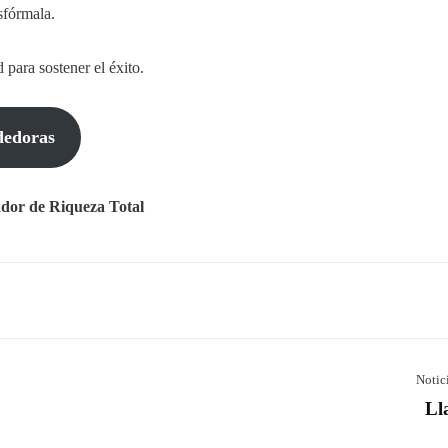
sfórmala.
para sostener el éxito.
dedoras
s Sociales
Enlaces Rápidos
Inicio
dor de Riqueza Total
¿Quién es Juan Carlos?
Entrenamientos
Inversiones
Llaves RT
Contacto
Notic
Ll